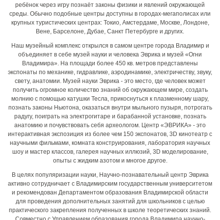
ребёнок через игру познаёт законы физики и явлений окружающей
среды. Обычно подобные центры доступны в городах-мегаполисах или
крупных туристических центрах: Токио, Амстердаме, Москве, Лондоне,
Вене, Барселоне, Дубае, Санкт Петербурге и других.
Наш музейный комплекс открылся в самом центре города Владимир и
объединяет в себе музей науки и человека Эврика и музей «Огни
Владимира». На площади более 450 кв. метров представлены
экспонаты по механике, гидравлике, аэродинамике, электричеству, звуку,
свету, анатомии. Музей науки Эврика - это место, где человек может
получить огромное количество знаний об окружающем мире, создать
молнию с помощью катушки Тесла, прикоснуться к плазменному шару,
познать законы Ньютона, оказаться внутри мыльного пузыря, потрогать
радугу, поиграть на электрогитаре и барабанной установке, познать
анатомию и почувствовать себя археологом. Центр «ЭВРИКА» - это
интерактивная экспозиция из более чем 150 экспонатов, 3D кинотеатр с
научными фильмами, комната конструирования, лаборатория научных
шоу и мастер классов, галерея научных иллюзий, 3D моделирование,
опыты с жидким азотом и многое другое.
В целях популяризации науки, Научно-познавательный центр Эврика
активно сотрудничает с Владимирским государственным университетом
и рекомендован Департаментом образования Владимирской области
для проведения дополнительных занятий для школьников с целью
практического закрепления полученных в школе теоретических знаний.
Совместно с Управлением образования города Владимира научно-