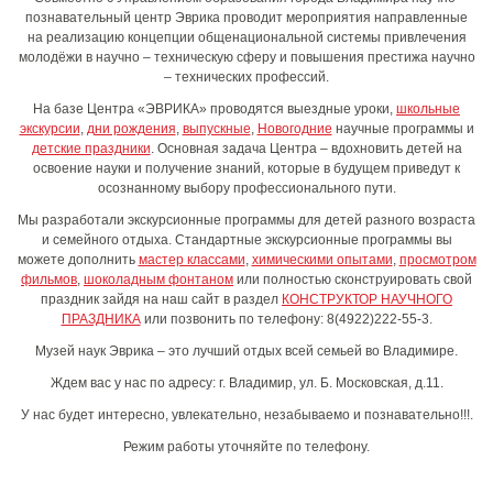
познавательный центр Эврика проводит мероприятия направленные
на реализацию концепции общенациональной системы привлечения
молодёжи в научно – техническую сферу и повышения престижа научно
– технических профессий.
На базе Центра «ЭВРИКА» проводятся выездные уроки,
школьные
экскурсии
,
дни рождения
,
выпускные
,
Новогодние
научные программы и
детские праздники
. Основная задача Центра – вдохновить детей на
освоение науки и получение знаний, которые в будущем приведут к
осознанному выбору профессионального пути.
Мы разработали экскурсионные программы для детей разного возраста
и семейного отдыха. Стандартные экскурсионные программы вы
можете дополнить
мастер классами
,
химическими опытами
,
просмотром
фильмов
,
шоколадным фонтаном
или полностью сконструировать свой
праздник зайдя на наш сайт в раздел
КОНСТРУКТОР НАУЧНОГО
ПРАЗДНИКА
или позвонить по телефону: 8(4922)222-55-3.
Музей наук Эврика – это лучший отдых всей семьей во Владимире.
Ждем вас у нас по адресу: г. Владимир, ул. Б. Московская, д.11.
У нас будет интересно, увлекательно, незабываемо и познавательно!!!.
Режим работы уточняйте по телефону
.