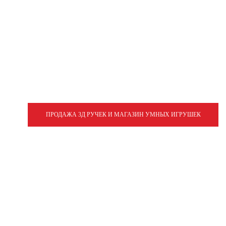
ПРОДАЖА 3Д РУЧЕК И МАГАЗИН УМНЫХ ИГРУШЕК