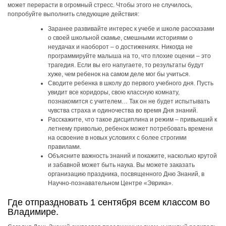
может перерасти в огромный стресс. Чтобы этого не случилось,
попробуйте выполнить следующие действия:
Заранее развивайте интерес к учебе и школе рассказами
о своей школьной скамье, смешными историями о
неудачах и наоборот – о достижениях. Никогда не
программируйте малыша на то, что плохие оценки – это
трагедия. Если вы его напугаете, то результаты будут
хуже, чем ребенок на самом деле мог бы учиться.
Сводите ребенка в школу до первого учебного дня. Пусть
увидит все коридоры, свою классную комнату,
познакомится с учителем… Так он не будет испытывать
чувства страха и одиночества во время Дня знаний.
Расскажите, что такое дисциплина и режим – привыкший к
летнему приволью, ребенок может потребовать времени
на освоение в новых условиях с более строгими
правилами.
Объясните важность знаний и покажите, насколько крутой
и забавной может быть наука. Вы можете заказать
организацию праздника, посвященного Дню Знаний, в
Научно-познавательном Центре «Эврика».
Где отпраздновать 1 сентября всем классом во
Владимире.