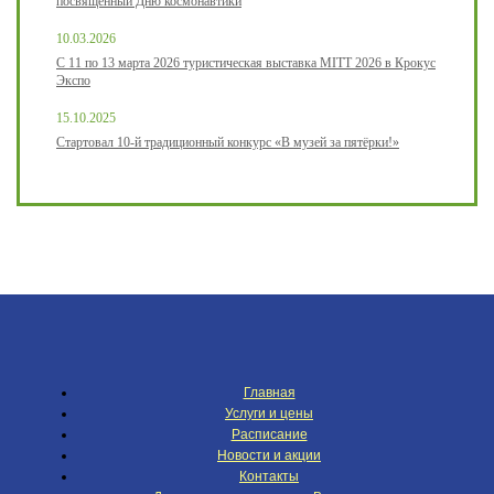
посвященный Дню космонавтики
10.03.2026
С 11 по 13 марта 2026 туристическая выставка MITT 2026 в Крокус
Экспо
15.10.2025
Стартовал 10-й традиционный конкурс «В музей за пятёрки!»
Главная
Услуги и цены
Расписание
Новости и акции
Контакты