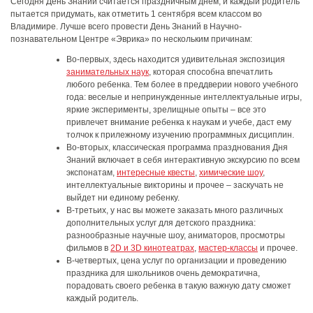
Сегодня День Знаний считается праздничным днем, и каждый родитель
пытается придумать, как отметить 1 сентября всем классом во
Владимире. Лучше всего провести День Знаний в Научно-
познавательном Центре «Эврика» по нескольким причинам:
Во-первых, здесь находится удивительная экспозиция
занимательных наук
, которая способна впечатлить
любого ребенка. Тем более в преддверии нового учебного
года: веселые и непринужденные интеллектуальные игры,
яркие эксперименты, зрелищные опыты – все это
привлечет внимание ребенка к наукам и учебе, даст ему
толчок к прилежному изучению программных дисциплин.
Во-вторых, классическая программа празднования Дня
Знаний включает в себя интерактивную экскурсию по всем
экспонатам,
интересные квесты
,
химические шоу
,
интеллектуальные викторины и прочее – заскучать не
выйдет ни единому ребенку.
В-третьих, у нас вы можете заказать много различных
дополнительных услуг для детского праздника:
разнообразные научные шоу, аниматоров, просмотры
фильмов в
2D и 3D кинотеатрах
,
мастер-классы
и прочее.
В-четвертых, цена услуг по организации и проведению
праздника для школьников очень демократична,
порадовать своего ребенка в такую важную дату сможет
каждый родитель.