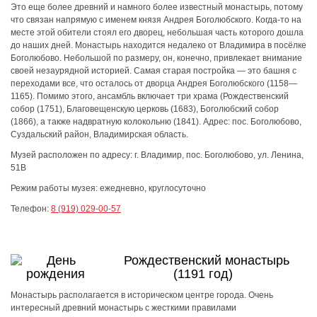
Это еще более древний и намного более известный монастырь, потому
что связан напрямую с именем князя Андрея Боголюбского. Когда-то на
месте этой обители стоял его дворец, небольшая часть которого дошла
до наших дней. Монастырь находится недалеко от Владимира в посёлке
Боголюбово. Небольшой по размеру, он, конечно, привлекает внимание
своей незаурядной историей. Самая старая постройка — это башня с
переходами все, что осталось от дворца Андрея Боголюбского (1158—
1165). Помимо этого, ансамбль включает три храма (Рождественский
собор (1751), Благовещенскую церковь (1683), Боголюбский собор
(1866), а также надвратную колокольню (1841). Адрес: пос. Боголюбово,
Суздальский район, Владимирская область.
Музей расположен по адресу:
г. Владимир, пос. Боголюбово, ул. Ленина,
51В
Режим работы музея:
ежедневно, круглосуточно
Телефон:
8 (919) 029-00-57
Рождественский монастырь
(1191 год)
Монастырь располагается в историческом центре города. Очень
интересный древний монастырь с жесткими правилами