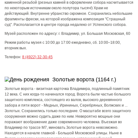
каменной резьбой (резных камней в оформлении собора насчитывается
по некоторым источникам около полутора тысяч!) Храм не
действующий. Внутренне убранство скромное. Сохранились небольшие
фрагменты фрески, на которой изображена композиция "Страшный
суд". Располагается в центре города недалеко от Успенского собора.
Музей расположен по адресу:
г. Владимир, ул. Большая Московская, 60
Режим работы музея
с 10:00 до 17:00 ежедневно, сб. 10:00–18:00,
вторник вых.
Телефон:
8 (4922) 32-30-45
Золотые ворота (1164 г.)
Золотые ворота - визитная карточка Владимира, подлинный памятник
12 века. С них когда-то начинался город. Ворота были частью большого
защитного комплекса, состоящего из валов, высокого деревянного
забора и пяти ворот - Медных, Ирининых, Серебряных, Волжских и ...
Золотых. Сохранились только последние. О масштабе всего защитного
сооружения можно судить даже по ним. Невероятно мощные они
поражают воображение даже современного человека. Въезжая во
Владимир по трассе М7, миновать Золотые ворота невозможно.
Находятся в начале главной - Большой Московской улицы. Ныне в