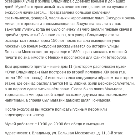
освещения улиц и жилищ Владимира с древних времён и до наших
дней. Музей интерактивный: выключается свет, зажигается лучина и
экскурсия начинается… Представлена большая коллекция
светильников, фонарей, масляных и керосиновых ламп. Экскурсия очень
живая, интересная и запоминающаяся. Задумывались ли вы, как
зажигали лучину, когда не было спичек? Из чего делали первые свечи и
причём здесь киты? А знали ли вы, что улицы Владимира стали
освещаться только через 150 лет после начала освещения улиц
Москвы? Во время экскурсии рассказывается об истории улицы
Большая Московская, которая еще в 1880 г. сравнивалась в местной
печати по значимости с Невским проспектом для Санкт-Петербурга.
Дом церковного причта – ныне дом 11 (в котором расположен музей
«Огни Владимира») был построен во второй половине XIX века (т.е.
около 150 лет назад). И использовался следующим образом: на втором
этаже, где сейчас располагается НПЦ Эврика, жили церковнослужители,
а на первом сдавались в наём лавки. Слева была лавка Мальцева,
торговавшая минеральной водой, квасом и другими неалкогольными
напитками, а справа был магазин дамских шляп Гончарова.
После экскурсии вы можете пописать гусиным пером или
задекорировать свечу.
Музей работает с 10:00 до 20:00 без обеда и выходных.
Адрес музея: г. Владимир, ул. Большая Московская, д. 11, 3-й этаж.