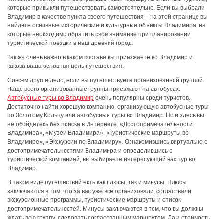
которые привыкли путешествовать самостоятельно. Если вы выбрали
Владимир в качестве пункта своего путешествия – на этой странице вы
найдёте основные исторические и культурные объекты Владимира, на
которые необходимо обратить своё внимание при планировании
туристической поездки в наш древний город.
Так же очень важно в каком составе вы приезжаете во Владимир и
какова ваша основная цель путешествия.
Совсем другое дело, если вы путешествуете организованной группой.
Чаще всего организованные группы приезжают на автобусах.
Автобусные туры во Владимир
очень популярны среди туристов.
Достаточно найти хорошую компанию, организующую автобусные туры
по Золотому Кольцу или автобусные туры во Владимир. Но и здесь вы
не обойдётесь без поиска в Интернете: «Достопримечательности
Владимира», «Музеи Владимира», «Туристические маршруты во
Владимире», «Экскурсии по Владимиру». Ознакомившись виртуально с
достопримечательностями Владимира и определившись с
туристической компанией, вы выбираете интересующий вас тур во
Владимир.
В таком виде путешествий есть как плюсы, так и минусы. Плюсы
заключаются в том, что за вас уже всё организовали, согласовали
экскурсионные программы, туристические маршруты и список
достопримечательностей. Минусы заключаются в том, что вы должны
ждать всю группу, следовать согласованным маршрутом. Да и стоимость