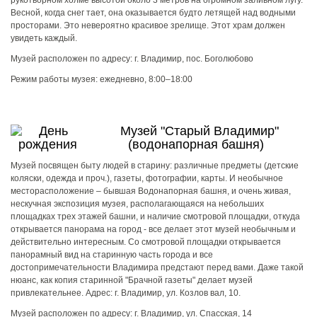
рукотворном холме высотой около 3 метров на огромном заливном лугу.
Весной, когда снег тает, она оказывается будто летящей над водными
просторами. Это невероятно красивое зрелище. Этот храм должен
увидеть каждый.
Музей расположен по адресу:
г. Владимир, пос. Боголюбово
Режим работы музея:
ежедневно, 8:00–18:00
Музей "Старый Владимир"
(водонапорная башня)
Музей посвящен быту людей в старину: различные предметы (детские
коляски, одежда и проч.), газеты, фотографии, карты. И необычное
месторасположение – бывшая Водонапорная башня, и очень живая,
нескучная экспозиция музея, располагающаяся на небольших
площадках трех этажей башни, и наличие смотровой площадки, откуда
открывается панорама на город - все делает этот музей необычным и
действительно интересным. Со смотровой площадки открывается
панорамный вид на старинную часть города и все
достопримечательности Владимира предстают перед вами. Даже такой
нюанс, как копия старинной "Брачной газеты" делает музей
привлекательнее. Адрес: г. Владимир, ул. Козлов вал, 10.
Музей расположен по адресу:
г. Владимир, ул. Спасская, 14