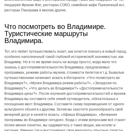
пиццерия Франки Фэп, ресторан СОХО, семейное кафе Пшеничный кот,
ресторан Панорама и многие другие.
Что посмотреть во Владимире.
Туристические маршруты
Владимира.
Тот, кто любит путешествовать знает, как хочется поехать в новый город,
особенно наполненный такой глубокой исторической значимостью, как
Владимир. Но в то же время ехать не всегда просто, когда мало что
знаешь о достопримечательностях Владимира, предлагаемых
программах, режиме работы музеев, стоимости билетов и т.д. Бывалые
путешественники начинают искать в Интернете: «Что посмотреть во
Владимире?», «Музеи Владимира режим работы?», «Экскурсии по
Владимиру?», «Что делать во Владимире?» «Достопримечательности
Владимира цены?». После изучения достопримечательностей и музеев
Владимира вы составите себе некий путеводитель, обязательных к
посещению мест Владимира. Составите схему перемещения от одного
культурного объекта к другому. Затем вы захотите разнообразить свой
вечерний досуг и начнёте искать: «Афиша Владимира», «Вечерние
программы во Владимире сегодня». Когда с этими вопросами всё станет
более-менее понятно, вы задумаетесь о таких вещах, как ночлег и
питание. Именно так и выстраивают свои маршруты опытные туристы,