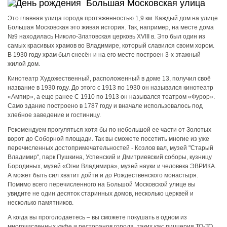
Большая Московская улица
Это главная улица города протяженностью 1,9 км. Каждый дом на улице
Большая Московская это живая история. Так, например, на месте дома
№9 находилась Николо-Златовская церковь XVIII в. Это был один из
самых красивых храмов во Владимире, который славился своим хором.
В 1930 году храм был снесён и на его месте построен 3-х этажный
жилой дом.
Кинотеатр Художественный, расположенный в доме 13, получил своё
название в 1930 году. До этого с 1913 по 1930 он назывался кинотеатр
«Ампир», а еще ранее С 1910 по 1913 он назывался театром «Фурор».
Само здание построено в 1787 году и вначале использовалось под
хлебное заведение и гостиницу.
Рекомендуем прогуляться хотя бы по небольшой ее части от Золотых
ворот до Соборной площади. Так вы сможете посетить многие из уже
перечисленных достопримечательностей - Козлов вал, музей "Старый
Владимир", парк Пушкина, Успенский и Дмитриевский соборы, кузницу
Бородиных, музей «Огни Владимира», музей науки и человека ЭВРИКА.
А может быть сил хватит дойти и до Рождественского монастыря.
Помимо всего перечисленного на Большой Московской улице вы
увидите не один десяток старинных домов, несколько церквей и
несколько памятников.
А когда вы проголодаетесь – вы сможете покушать в одном из
многочисленных кафе и ресторанов города, таких как: пиццерия ТО-ТО,