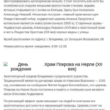
(фотографировать категорически нельзя). Стоит посетить или хотя бы
полюбоваться снаружи мощными крепостными стенами, видами,
которые открываются с холма на Клязьму. Здесь был похоронен
Александр Невский. Несколько построек - главный храм монастыря
Рождественский собор, надвратная церковь Иоанна Предтечи и
колокольня являются новостроем (начало 2000-х). Старинные храмы -
Надвратную церковь Александра Невского (XVII век) и пристенный храм
в честь Рождества Христова (XIX век) хорошо видны с улицы.
Музей расположен по адресу: г. Владимир, ул. Большая Московская, 68
Режим работы музея:
ежедневно, 6:00–21:00
Храм Покрова на Нерли (XII
век)
Архитектурный шедевр Владимиро-суздальского зодчества.
Традиционной является датировка храма по Николаю Воронину — 1165
год, основанная на сообщении Жития Андрея Боголюбского, что церковь
Покрова на Нерли была построена в память о погибшем сыне великого
князя Изяславе Андреевиче
Потрясающий эффект храм оказывает на людей в сочетании его
архитектурных достоинств и окружающей природы. Церковь стоит на