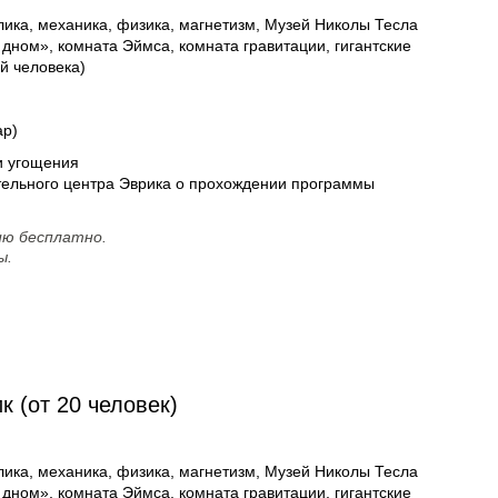
лика, механика, физика, магнетизм, Музей Николы Тесла
 дном», комната Эймса, комната гравитации, гигантские
й человека)
ар)
 и угощения
тельного центра Эврика о прохождении программы
сию бесплатно.
ы.
 (от 20 человек)
лика, механика, физика, магнетизм, Музей Николы Тесла
 дном», комната Эймса, комната гравитации, гигантские