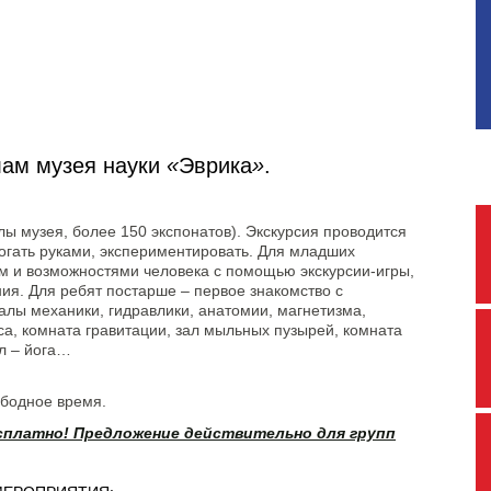
лам музея науки
«
Эврика
»
.
лы музея, более 150 экспонатов). Экскурсия проводится
рогать руками, экспериментировать. Для младших
м и возможностями человека с помощью экскурсии-игры,
ия. Для ребят постарше – первое знакомство с
алы механики, гидравлики, анатомии, магнетизма,
са, комната гравитации, зал мыльных пузырей, комната
ул – йога…
ободное время.
сплатно! Предложение действительно для групп