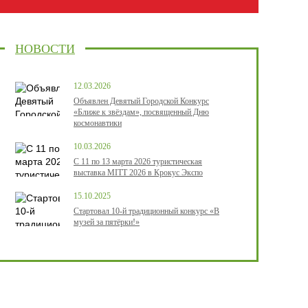
НОВОСТИ
12.03.2026
Объявлен Девятый Городской Конкурс
«Ближе к звёздам», посвященный Дню
космонавтики
10.03.2026
С 11 по 13 марта 2026 туристическая
выставка MITT 2026 в Крокус Экспо
15.10.2025
Стартовал 10-й традиционный конкурс «В
музей за пятёрки!»