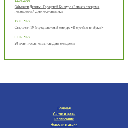
12.03.2026
Объявлен Девятый Городской Конкурс «Ближе к звёздам»,
посвященный Дню космонавтики
15.10.2025
Стартовал 10-й традиционный конкурс «В музей за пятёрки!»
01.07.2025
28 июня Россия отметила День молодежи
Главная
Услуги и цены
Расписание
Новости и акции