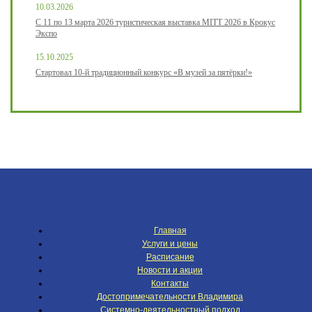
10.03.2026
С 11 по 13 марта 2026 туристическая выставка MITT 2026 в Крокус
Экспо
15.10.2025
Стартовал 10-й традиционный конкурс «В музей за пятёрки!»
Главная
Услуги и цены
Расписание
Новости и акции
Контакты
Достопримечательности Владимира
Системно-деятельностный подход