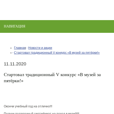
НАВИГАЦИЯ
Toggle
naviga
Главная
Новости и акции
Стартовал традиционный V конкурс «В музей за пятёрки!»
11.11.2020
Стартовал традиционный V конкурс «В музей за
пятёрки!»
Окончи учебный год на отлично!!!
Получи подарочный сертификат на поход в музей!!!