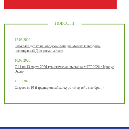
НОВОСТИ
12.03.2026
Объявлен Девятый Городской Конкурс «Ближе к звёздам»,
посвященный Дню космонавтики
10.03.2026
С 11 по 13 марта 2026 туристическая выставка MITT 2026 в Крокус
Экспо
15.10.2025
Стартовал 10-й традиционный конкурс «В музей за пятёрки!»