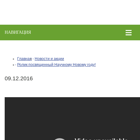
НАВИГАЦИЯ
Toggle
naviga
Главная
Новости и акции
Ролик посвященный Научному Новому году!
09.12.2016