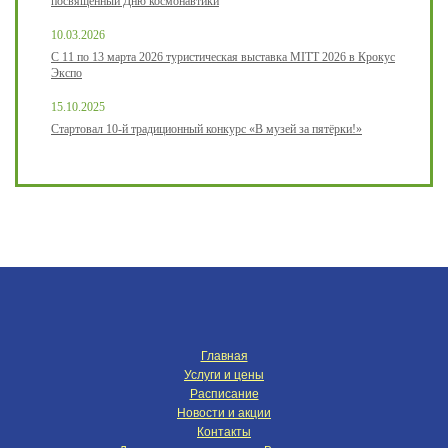
посвященный Дню космонавтики
10.03.2026
С 11 по 13 марта 2026 туристическая выставка MITT 2026 в Крокус
Экспо
15.10.2025
Стартовал 10-й традиционный конкурс «В музей за пятёрки!»
Главная
Услуги и цены
Расписание
Новости и акции
Контакты