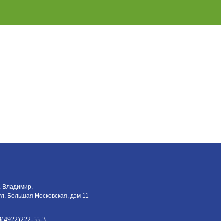
г. Владимир,
ул. Большая Московская, дом 11
8(4922)222-55-3