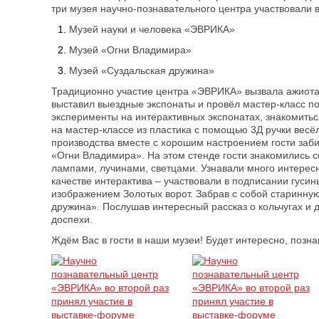
три музея научно-познавательного центра участвовали 
Музей науки и человека «ЭВРИКА»
Музей «Огни Владимира»
Музей «Суздальская дружина»
Традиционно участие центра «ЭВРИКА» вызвала ажиота
выставил выездные экспонаты и провёл мастер-класс по
эксперименты на интерактивных экспонатах, знакомитьс
на мастер-классе из пластика с помощью 3Д ручки весёл
производства вместе с хорошим настроением гости заб
«Огни Владимира». На этом стенде гости знакомились 
лампами, лучинами, светцами. Узнавали много интерес
качестве интерактива – участвовали в подписании гуси
изображением Золотых ворот. Забрав с собой старинную
дружина». Послушав интересный рассказ о кольчугах и 
доспехи.
Ждём Вас в гости в наши музеи! Будет интересно, познав