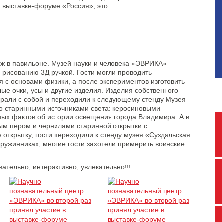
в выставке-форуме «Россия», это:
ж в павильоне. Музей науки и человека «ЭВРИКА»
 рисованию 3Д ручкой. Гости могли проводить
я с основами физики, а после экспериментов изготовить
ые очки, усы и другие изделия. Изделия собственного
ирали с собой и переходили к следующему стенду Музея
со старинными источниками света: керосиновыми
ных фактов об истории освещения города Владимира. А в
ным пером и чернилами старинной открытки с
 открытку, гости переходили к стенду музея «Суздальская
дружинниках, многие гости захотели примерить воинские
ательно, интерактивно, увлекательно!!!