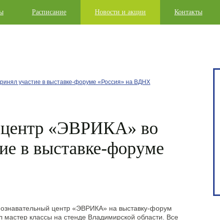
ны
Расписание
Новости и акции
Контакты
ринял участие в выставке-форуме «Россия» на ВДНХ
 центр «ЭВРИКА» во
тие в выставке-форуме
познавательный центр «ЭВРИКА» на выставку-форум
л мастер классы на стенде Владимирской области. Все