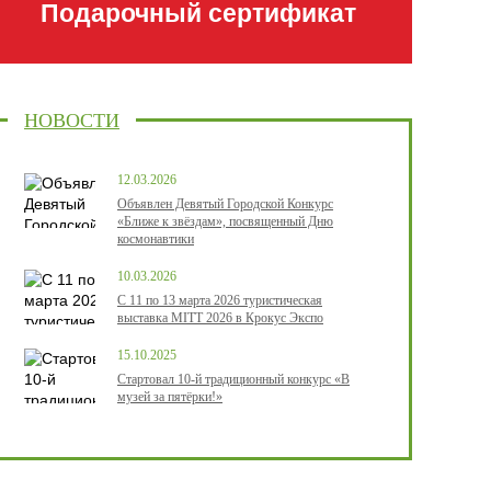
Подарочный сертификат
НОВОСТИ
12.03.2026
Объявлен Девятый Городской Конкурс
«Ближе к звёздам», посвященный Дню
космонавтики
10.03.2026
С 11 по 13 марта 2026 туристическая
выставка MITT 2026 в Крокус Экспо
15.10.2025
Стартовал 10-й традиционный конкурс «В
музей за пятёрки!»