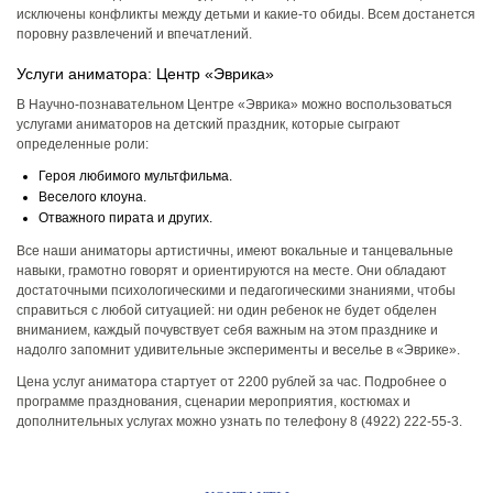
исключены конфликты между детьми и какие-то обиды. Всем достанется
поровну развлечений и впечатлений.
Услуги аниматора: Центр «​Эврика​»
В Научно-познавательном Центре​ «​Эврика​» можно воспользоваться
услугами аниматоров на детский праздник, которые сыграют
определенные роли​:
Героя​ любимого мультфильма​.
Веселого клоуна.
Отважного пирата и других.
Все наши аниматоры артистичны, имеют вокальные и танцевальные
навыки, грамотно говорят и ориентируются на месте. Они обладают
достаточными психологическими и педагогическими знаниями, чтобы
справиться с любой ситуацией: ни один ребенок не будет обделен
вниманием, каждый почувствует себя важным на этом празднике и
надолго запомнит удивительные эксперименты и веселье в «Эврике».
Цена услуг аниматора стартует от 2200 рублей за час. Подробнее о
программе празднования, сценарии мероприятия, костюмах и
дополнительных услугах можно узнать по телефону 8 (4922) 222-55-3.