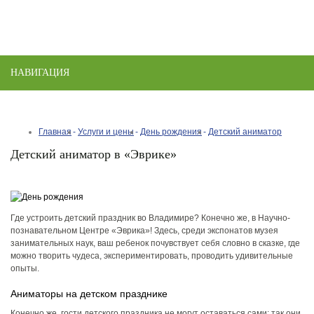
НАВИГАЦИЯ
Toggle
naviga
Главная
Услуги и цены
День рождения
Детский аниматор
​​Детский​ аниматор​ в «Эврике»
Где устроить детский​ праздник во Владимире​? Конечно же, в Научно-
познавательном Центре​ «​Эврика​»! Здесь, среди экспонатов музея
занимательных наук, ваш ребенок почувствует себя словно в сказке, где
можно творить чудеса, экспериментировать, проводить удивительные
опыты.
Аниматоры на детском празднике​
Конечно же, гости детского праздника не могут оставаться сами: так они