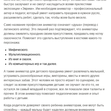
быстро заскучают и не смогут насладиться всеми прелестями
экспозиции «Эврики». Им необходим аниматор​ – профессиональный
актер и педагог, который умеет направить праздник в нужное русло,
расшевелить ребят, сделать так, чтобы всем было весело.
Само название профессии аниматор​ означает «душа» (перевод с
латинского anima). Это лишний раз подтверждает, что аниматоры
должны оживлять праздник своим присутствием, придавать ему нотку
сказочности. Помогает это сделать выступление​ в костюме какого-то
персонажа:
Мифического.
Мультипликационного.
Из книг и сказок.
Из компьютерных игр и так далее.
А также аниматор​ для детского праздника умеет развлекать малышей,
устраивать разнообразные игры, викторины, квесты и много других
интересных забав. Этот человек не просто играет по сценарию, он
следит за всеми присутствующими детьми: не скучает ли кто-то, не
остался ли самый младший в стороне, все ли показали свои таланты и
прочее. В этом аниматору помогают педагогические знания и опыт
работы с детьми.
Когда родители доверяют своего ребенка аниматорам, они могут быть
спокойны – каждый малыш будет наделен должным вниманием,