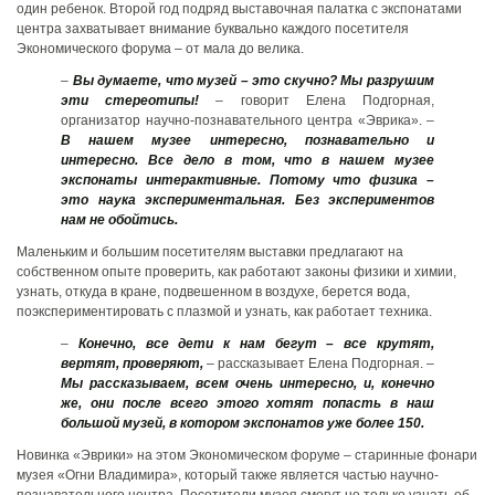
один ребенок. Второй год подряд выставочная палатка с экспонатами
центра захватывает внимание буквально каждого посетителя
Экономического форума – от мала до велика.
–
Вы думаете, что музей – это скучно? Мы разрушим
эти стереотипы!
– говорит Елена Подгорная,
организатор научно-познавательного центра «Эврика». –
В нашем музее интересно, познавательно и
интересно. Все дело в том, что в нашем музее
экспонаты интерактивные. Потому что физика –
это наука экспериментальная. Без экспериментов
нам не обойтись.
Маленьким и большим посетителям выставки предлагают на
собственном опыте проверить, как работают законы физики и химии,
узнать, откуда в кране, подвешенном в воздухе, берется вода,
поэкспериментировать с плазмой и узнать, как работает техника.
–
Конечно, все дети к нам бегут – все крутят,
вертят, проверяют,
– рассказывает Елена Подгорная. –
Мы рассказываем, всем очень интересно, и, конечно
же, они после всего этого хотят попасть в наш
большой музей, в котором экспонатов уже более 150.
Новинка «Эврики» на этом Экономическом форуме – старинные фонари
музея «Огни Владимира», который также является частью научно-
познавательного центра. Посетители музея смогут не только узнать об